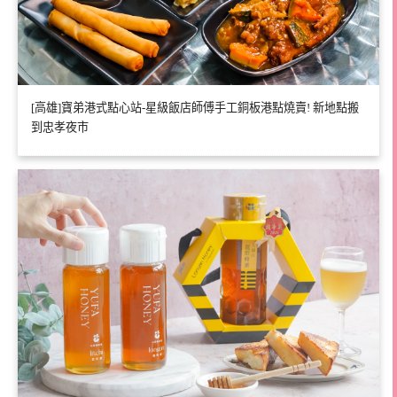
[高雄]寶弟港式點心站-星級飯店師傅手工銅板港點燒賣! 新地點搬
到忠孝夜市