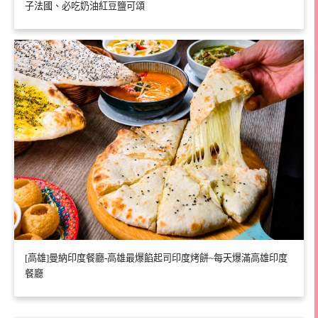
子法國、必吃奶油紅豆鹽可頌
[高雄]曼納印度餐廳-高雄最爆餡起司印度烤餅~每天爆滿高雄印度
餐廳