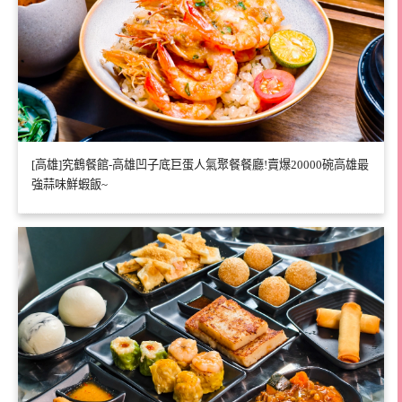
[高雄]究鶴餐館-高雄凹子底巨蛋人氣聚餐餐廳!賣爆20000碗高雄最
強蒜味鮮蝦飯~