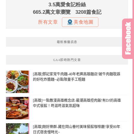
最新推播訊息
GA4即時熱門文章
[高雄]鄧記家常牛肉麵-40年老牌高雄麵店!被牛肉麵耽誤
的好吃炸醬麵~必點限量手工粗麵
[高雄]一點散漫高雄概念店-最潮高雄控肉飯!有DJ的高雄
中式餐館！咚滋咚滋氣氛超嗨
[高雄]剛好樂群-藏在岡山眷村美味餐館咖啡廳!享受80年
日式宿舍慢時光~