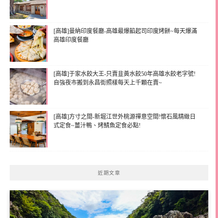
[高雄]曼納印度餐廳-高雄最爆餡起司印度烤餅~每天爆滿
高雄印度餐廳
[高雄]于家水餃大王-只賣韭黃水餃50年高雄水餃老字號!
自強夜市搬到永昌街照樣每天上千顆在賣~
[高雄]方寸之間-新堀江世外桃源禪意空間!懷石風精緻日
式定食~薑汁鴨、烤鯖魚定食必點!
近期文章