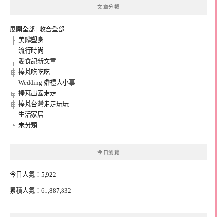
文章分類
展開全部
|
收合全部
美體塑身
流行時尚
愛食記新文章
捧芃吃吃吃
Wedding 婚禮大小事
捧芃出國走走
捧芃台灣走走玩玩
生活家居
未分類
今日瀏覽
今日人氣：5,922
累積人氣：61,887,832