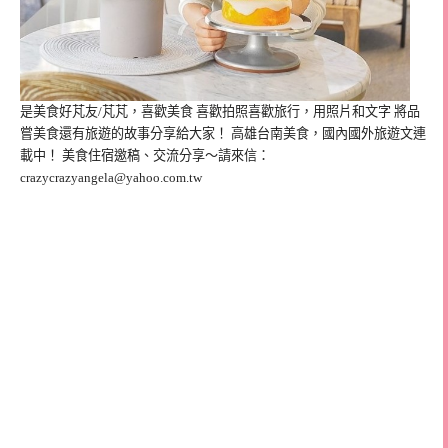
是美食好芃友/芃芃，喜歡美食 喜歡拍照喜歡旅行，用照片和文字 將品
嘗美食還有旅遊的故事分享給大家！ 高雄台南美食，國內國外旅遊文連
載中！ 美食住宿邀稿、交流分享～請來信：
crazycrazyangela@yahoo.com.tw