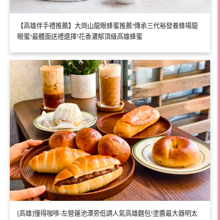
【高雄伴手禮推薦】大崗山龍眼蜂蜜推薦!傳承三代裕發養蜂場龍
眼蜜!最體面送禮選擇!花香濃郁頂級高雄蜂蜜
[高雄]懂得咖啡-左營蓮池潭旁低調人氣高雄麵包!塗醬最大器明太