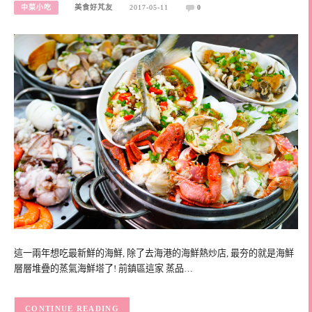
中菜小吃
美食好芃友
2017-05-11
0
這一兩年想吃最新鮮的海鮮, 除了去海港的海鮮熱炒店, 最夯的就是海鮮
層層堆疊的蒸氣海鮮塔了! 前鎮區這家 蒸品…
CONTINUE READING