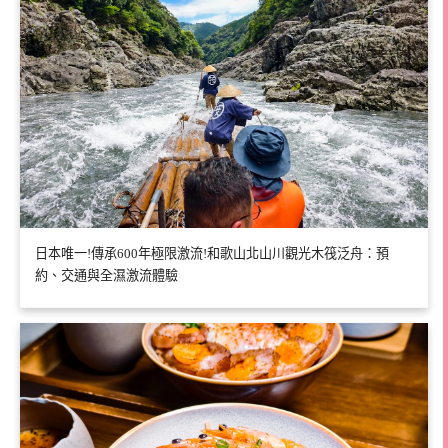
日本唯一!傳承600年極限激流!和歌山北山川觀光木筏泛舟：預
約、交通與全濕激流體驗