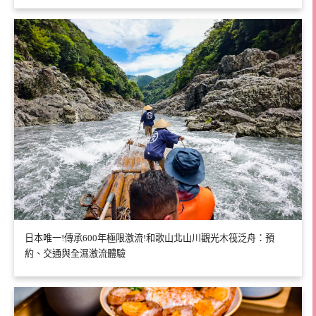
日本唯一!傳承600年極限激流!和歌山北山川觀光木筏泛舟：預
約、交通與全濕激流體驗