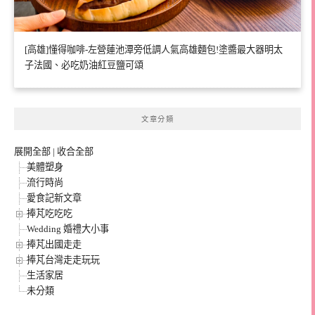
[高雄]懂得咖啡-左營蓮池潭旁低調人氣高雄麵包!塗醬最大器明太
子法國、必吃奶油紅豆鹽可頌
文章分類
展開全部
|
收合全部
美體塑身
流行時尚
愛食記新文章
捧芃吃吃吃
Wedding 婚禮大小事
捧芃出國走走
捧芃台灣走走玩玩
生活家居
未分類