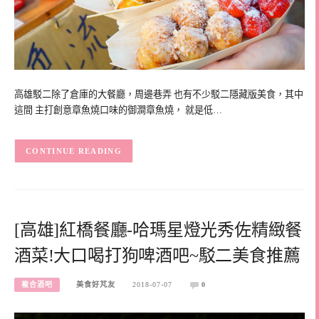
高雄駁二除了倉庫的大餐廳，周邊巷弄 也有不少駁二隱藏版美食，其中
這間 主打創意章魚燒口味的御澗章魚燒， 就是低…
CONTINUE READING
[高雄]紅橋餐廳-哈瑪星燈光秀佐精緻餐
酒菜!大口喝打狗啤酒吧~駁二美食推薦
複合酒吧
美食好芃友
2018-07-07
0