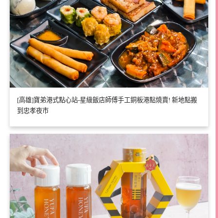
[高雄]寶弟港式點心站-星級飯店師傅手工銅板港點燒賣! 新地點搬
到忠孝夜市