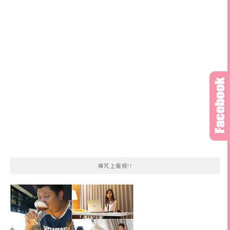
鍵
字:
捧芃上電視!!