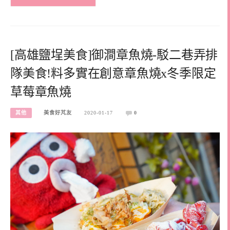
[高雄鹽埕美食]御澗章魚燒-駁二巷弄排
隊美食!料多實在創意章魚燒x冬季限定
草莓章魚燒
其他
美食好芃友
2020-01-17
0