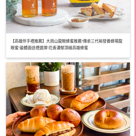
【高雄伴手禮推薦】大崗山龍眼蜂蜜推薦!傳承三代裕發養蜂場龍
眼蜜!最體面送禮選擇!花香濃郁頂級高雄蜂蜜