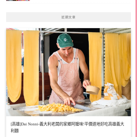
近期文章
[高雄]Dai Nonni-義大利老闆的家鄉阿嬤味!平價道地好吃高雄義大
利麵