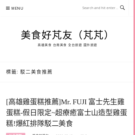
Skip
MENU
to
content
美食好芃友（芃芃）
高雄美食 台南美食 全台旅遊 國外旅遊
標籤:
駁二美食推薦
[高雄雞蛋糕推薦]Mr. FUJI 富士先生雞
蛋糕-假日限定~超療癒富士山造型雞蛋
糕!爆紅排隊駁二美食