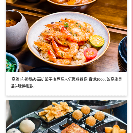
[高雄]究鶴餐館-高雄凹子底巨蛋人氣聚餐餐廳!賣爆20000碗高雄最
強蒜味鮮蝦飯~