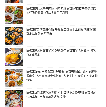
[高雄]鄧記家常牛肉麵-40年老牌高雄麵店!被牛肉麵耽誤
的好吃炸醬麵~必點限量手工粗麵
[高雄]寶弟港式點心站-星級飯店師傅手工銅板港點燒賣!
新地點搬到忠孝夜市
[高雄]鄭家粉圓古早冰-超過50年高雄古早味粉圓冰!熟客
必加蜜鳳梨
[高雄]One泰平價泰式料理餐廳-高雄美術館周邊人氣聚餐
餐廳!好吃不貴高雄泰式料理~大推手打月亮蝦餅、香茅辣
炒蝦
[高雄]漁樂城鹽烤魚專賣-不訂位吃不到!超夯北高雄熱炒
烤魚串燒~自家養殖鹽烤魚超讚!