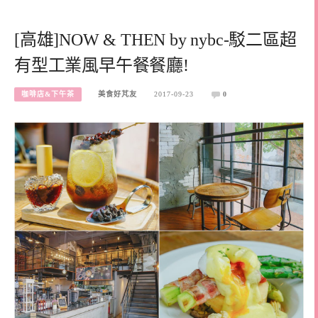
[高雄]NOW & THEN by nybc-駁二區超
有型工業風早午餐餐廳!
咖啡店&下午茶
美食好芃友
2017-09-23
0