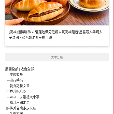
[高雄]懂得咖啡-左營蓮池潭旁低調人氣高雄麵包!塗醬最大器明太
子法國、必吃奶油紅豆鹽可頌
文章分類
展開全部
|
收合全部
美體塑身
流行時尚
愛食記新文章
捧芃吃吃吃
Wedding 婚禮大小事
捧芃出國走走
捧芃台灣走走玩玩
生活家居