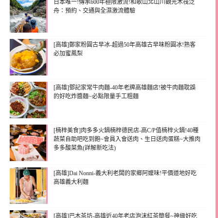
日本唯一!傳承600年極限激流!和歌山北山川觀光木筏泛
舟：預約、交通與全濕激流體驗
[高雄]鄭家粉圓古早冰-超過50年高雄古早味粉圓冰!熟客
必加蜜鳳梨
[高雄]鄧記家常牛肉麵-40年老牌高雄麵店!被牛肉麵耽誤
的好吃炸醬麵~必點限量手工粗麵
[楠梓美食]肉多多火鍋楠梓德民店-高C/P值楠梓火鍋!40種
蔬菜自助吧吃到飽~會員入會送肉、生日送肉蛋糕~大推肉
多多酸菜魚(詳解新吃法)
[高雄]Dai Nonni-義大利老闆的家鄉阿嬤味!平價道地好吃
高雄義大利麵
[高雄]巴木茶坊-高雄近40年老店泡沫紅茶簡餐~神級好吃