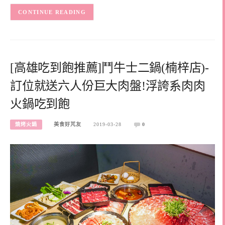
CONTINUE READING
[高雄吃到飽推薦]鬥牛士二鍋(楠梓店)-
訂位就送六人份巨大肉盤!浮誇系肉肉
火鍋吃到飽
燒烤火鍋
美食好芃友
2019-03-28
0