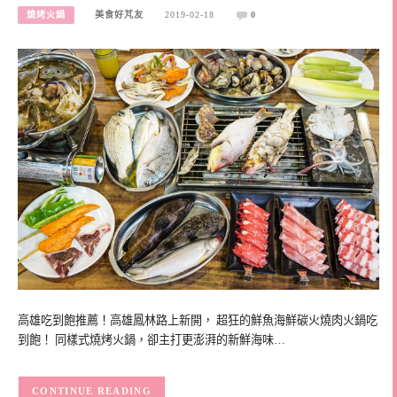
燒烤火鍋
美食好芃友
2019-02-18
0
高雄吃到飽推薦！高雄鳳林路上新開， 超狂的鮮魚海鮮碳火燒肉火鍋吃
到飽！ 同樣式燒烤火鍋，卻主打更澎湃的新鮮海味…
CONTINUE READING