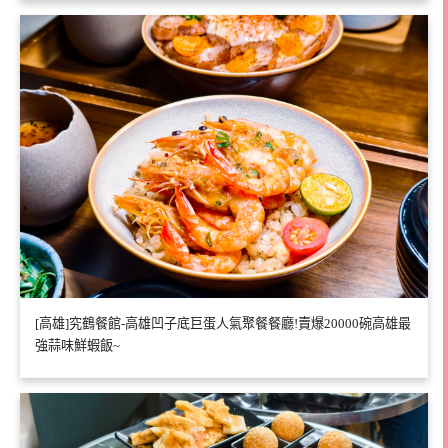
[高雄]究鶴餐館-高雄凹子底巨蛋人氣聚餐餐廳!賣爆20000碗高雄最
強蒜味鮮蝦飯~