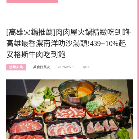
[高雄火鍋推薦]肉肉屋火鍋精緻吃到飽-
高雄最香濃南洋叻沙湯頭!439+10%起
安格斯牛肉吃到飽
燒烤火鍋
美食好芃友
2019-02-11
0