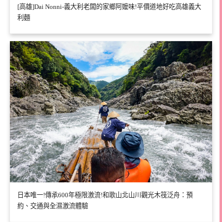
[高雄]Dai Nonni-義大利老闆的家鄉阿嬤味!平價道地好吃高雄義大
利麵
日本唯一!傳承600年極限激流!和歌山北山川觀光木筏泛舟：預
約、交通與全濕激流體驗