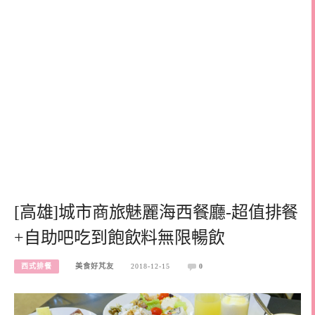
[高雄]城市商旅魅麗海西餐廳-超值排餐
+自助吧吃到飽飲料無限暢飲
西式排餐
美食好芃友
2018-12-15
0