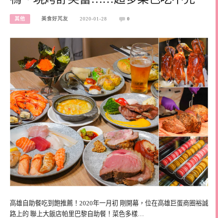
其他
美食好芃友
2020-01-28
0
高雄自助餐吃到飽推薦！2020年一月初 剛開幕，位在高雄巨蛋商圈裕誠
路上的 聯上大飯店帕里巴黎自助餐！菜色多樣…