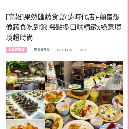
[高雄]果然匯蔬食宴(夢時代店)-顛覆想
像蔬食吃到飽!餐點多口味精緻x綠意環
境超時尚
素食好健康
美食好芃友
2018-12-25
0