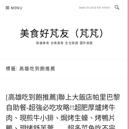
Skip
MENU
to
content
美食好芃友（芃芃）
高雄美食 台南美食 全台旅遊 國外旅遊
標籤:
高雄吃到飽推薦
[高雄吃到飽推薦]聯上大飯店帕里巴黎
自助餐-超強必吃攻略!!超肥厚爐烤牛
肉、現煎牛小排、焗烤生蠔、烤鴨片
鴨、現烤舒芙蕾……超多菜色吃不完