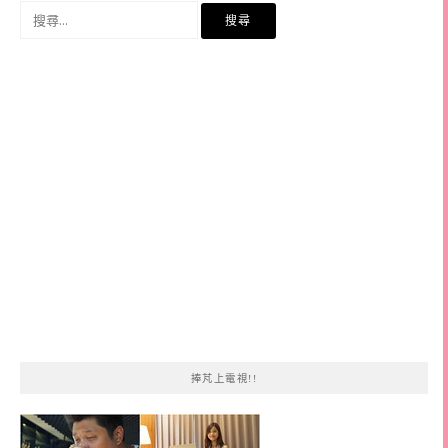
搜
尋
關
鍵
字:
捧芃上電視!!