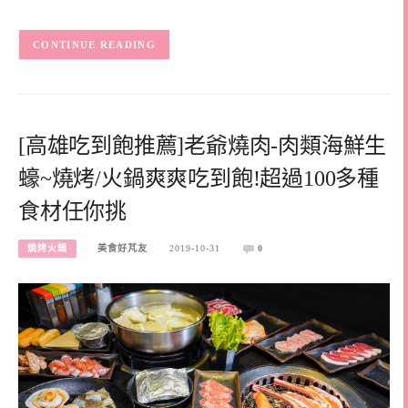
CONTINUE READING
[高雄吃到飽推薦]老爺燒肉-肉類海鮮生
蠔~燒烤/火鍋爽爽吃到飽!超過100多種
食材任你挑
燒烤火鍋
美食好芃友
2019-10-31
0