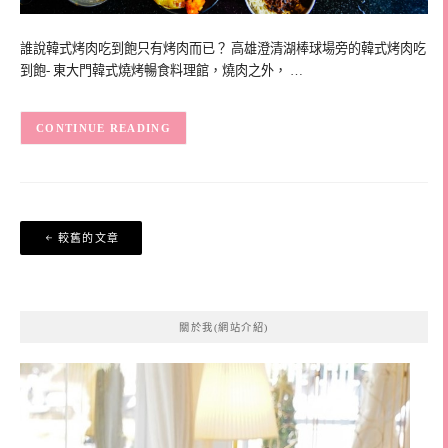
誰說韓式烤肉吃到飽只有烤肉而已？ 高雄澄清湖棒球場旁的韓式烤肉吃
到飽- 東大門韓式燒烤暢食料理館，燒肉之外， …
CONTINUE READING
文
較舊的文章
章
導
覽
關於我(網站介紹)