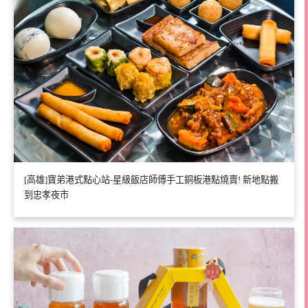
[高雄]寶弟港式點心站-星級飯店師傅手工銅板港點燒賣! 新地點搬
到忠孝夜市