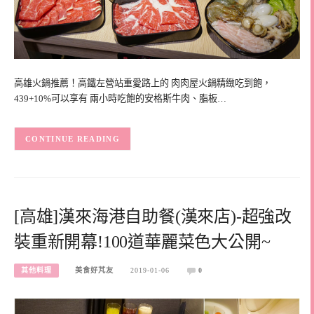
高雄火鍋推薦！高鐵左營站重愛路上的 肉肉屋火鍋精緻吃到飽，
439+10%可以享有 兩小時吃飽的安格斯牛肉、脂板…
CONTINUE READING
[高雄]漢來海港自助餐(漢來店)-超強改
裝重新開幕!100道華麗菜色大公開~
其他料理
美食好芃友
2019-01-06
0