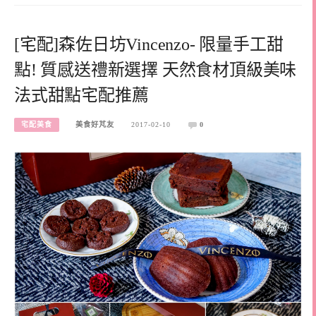
[宅配]森佐日坊Vincenzo- 限量手工甜
點! 質感送禮新選擇 天然食材頂級美味
法式甜點宅配推薦
宅配美食
美食好芃友
2017-02-10
0