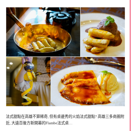
法式甜點在高雄不算稀奇, 但有桌邊秀的火焰法式甜點? 高雄三多商圈附
近, 大遠百後方新開幕的Flambe法式桌…