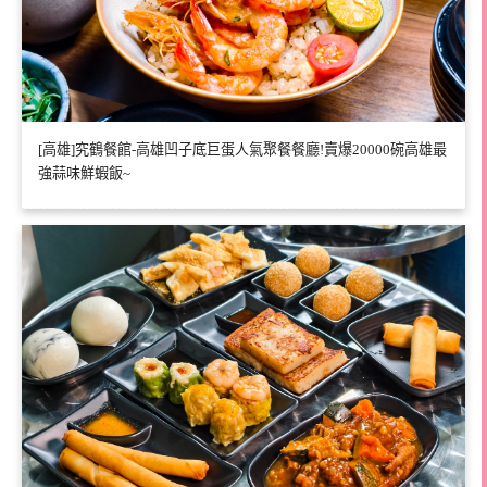
[高雄]究鶴餐館-高雄凹子底巨蛋人氣聚餐餐廳!賣爆20000碗高雄最
強蒜味鮮蝦飯~