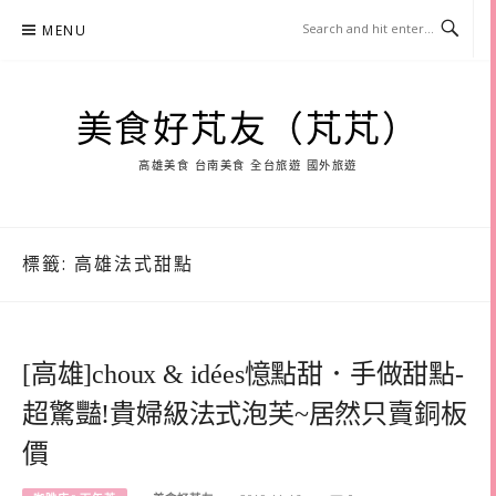
Skip
MENU
to
content
美食好芃友（芃芃）
高雄美食 台南美食 全台旅遊 國外旅遊
標籤:
高雄法式甜點
[高雄]choux & idées憶點甜．手做甜點-
超驚豔!貴婦級法式泡芙~居然只賣銅板
價