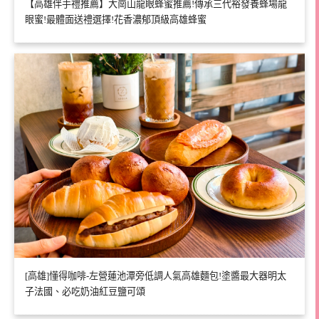
【高雄伴手禮推薦】大崗山龍眼蜂蜜推薦!傳承三代裕發養蜂場龍
眼蜜!最體面送禮選擇!花香濃郁頂級高雄蜂蜜
[高雄]懂得咖啡-左營蓮池潭旁低調人氣高雄麵包!塗醬最大器明太
子法國、必吃奶油紅豆鹽可頌