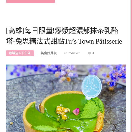
[高雄]每日限量!爆漿超濃郁抹茶乳酪
塔-兔思糖法式甜點Tu’s Town Pâtisserie
咖啡店&下午茶
美食好芃友
2017-07-26
0