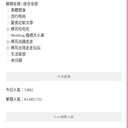
展開全部
|
收合全部
美體塑身
流行時尚
愛食記新文章
捧芃吃吃吃
Wedding 婚禮大小事
捧芃出國走走
捧芃台灣走走玩玩
生活家居
未分類
今日瀏覽
今日人氣：3,892
累積人氣：61,885,732
GA4瀏覽人氣