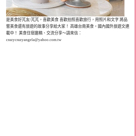
是美食好芃友/芃芃，喜歡美食 喜歡拍照喜歡旅行，用照片和文字 將品
嘗美食還有旅遊的故事分享給大家！ 高雄台南美食，國內國外旅遊文連
載中！ 美食住宿邀稿、交流分享～請來信：
crazycrazyangela@yahoo.com.tw