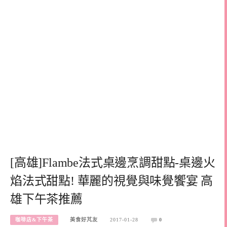
[高雄]Flambe法式桌邊烹調甜點-桌邊火
焰法式甜點! 華麗的視覺與味覺饗宴 高
雄下午茶推薦
咖啡店&下午茶
美食好芃友
2017-01-28
0