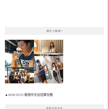
捧芃上電視!!
▲2016/10/22 衛視中文台冠軍任務
其他合作平台