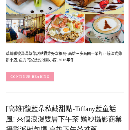
草莓季被滿滿草莓甜點轟炸好幸福啊~高雄三多商圈一帶的 正統法式薄
餅小店, 亞力的家法式薄餅小館, 2016年冬…
CONTINUE READING
[高雄]馥藍朵私藏甜點-Tiffany藍童話
風! 來個浪漫雙層下午茶 婚紗攝影商業
攝影派對包場 高雄下午茶推薦