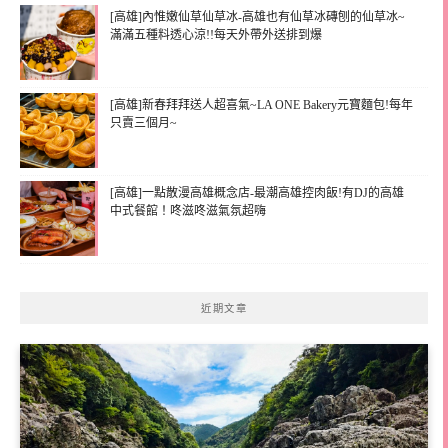
[高雄]內惟嫩仙草仙草冰-高雄也有仙草冰磚刨的仙草冰~
滿滿五種料透心涼!!每天外帶外送排到爆
[高雄]新春拜拜送人超喜氣~LA ONE Bakery元寶麵包!每年
只賣三個月~
[高雄]一點散漫高雄概念店-最潮高雄控肉飯!有DJ的高雄
中式餐館！咚滋咚滋氣氛超嗨
近期文章