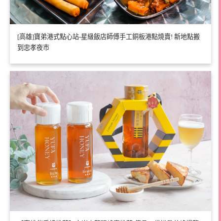
[高雄]寶弟港式點心站-星級飯店師傅手工銅板港點燒賣! 新地點搬
到忠孝夜市