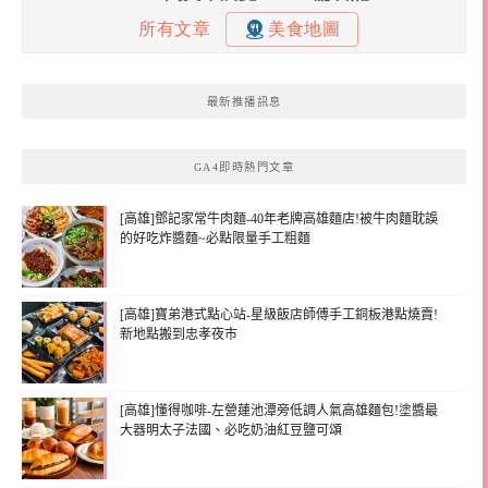
最新推播訊息
GA4即時熱門文章
[高雄]鄧記家常牛肉麵-40年老牌高雄麵店!被牛肉麵耽誤
的好吃炸醬麵~必點限量手工粗麵
[高雄]寶弟港式點心站-星級飯店師傅手工銅板港點燒賣!
新地點搬到忠孝夜市
[高雄]懂得咖啡-左營蓮池潭旁低調人氣高雄麵包!塗醬最
大器明太子法國、必吃奶油紅豆鹽可頌