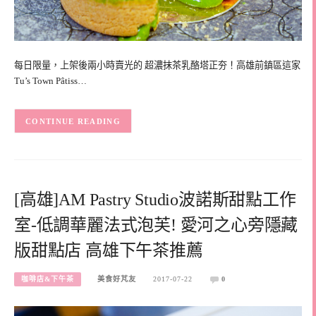
每日限量，上架後兩小時賣光的 超濃抹茶乳酪塔正夯！高雄前鎮區這家
Tu’s Town Pâtiss…
CONTINUE READING
[高雄]AM Pastry Studio波諾斯甜點工作
室-低調華麗法式泡芙! 愛河之心旁隱藏
版甜點店 高雄下午茶推薦
咖啡店&下午茶
美食好芃友
2017-07-22
0