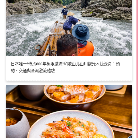
日本唯一!傳承600年極限激流!和歌山北山川觀光木筏泛舟：預
約、交通與全濕激流體驗