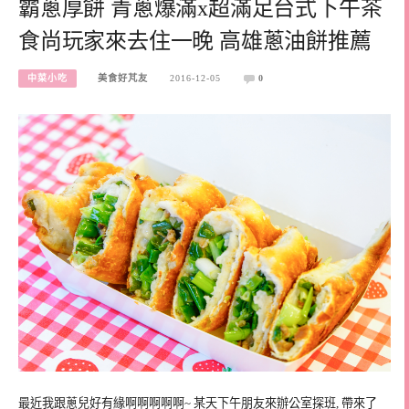
霸蔥厚餅 青蔥爆滿x超滿足台式下午茶
食尚玩家來去住一晚 高雄蔥油餅推薦
中菜小吃
美食好芃友
2016-12-05
0
最近我跟蔥兒好有緣啊啊啊啊啊~ 某天下午朋友來辦公室探班, 帶來了