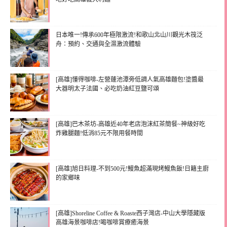
日本唯一!傳承600年極限激流!和歌山北山川觀光木筏泛
舟：預約、交通與全濕激流體驗
[高雄]懂得咖啡-左營蓮池潭旁低調人氣高雄麵包!塗醬最
大器明太子法國、必吃奶油紅豆鹽可頌
[高雄]巴木茶坊-高雄近40年老店泡沫紅茶簡餐~神級好吃
炸雞腿麵!低消85元不限用餐時間
[高雄]旭日料理-不到500元!鰻魚超滿現烤鰻魚飯!日籍主廚
的家鄉味
[高雄]Shoreline Coffee & Roaste西子灣店-中山大學隱藏版
高雄海景咖啡店!喝咖啡賞療癒海景