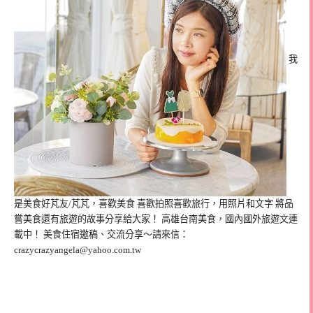
我
是美食好芃友/芃芃，喜歡美食 喜歡拍照喜歡旅行，用照片和文字 將品
嘗美食還有旅遊的故事分享給大家！ 高雄台南美食，國內國外旅遊文連
載中！ 美食住宿邀稿、交流分享～請來信：
crazycrazyangela@yahoo.com.tw