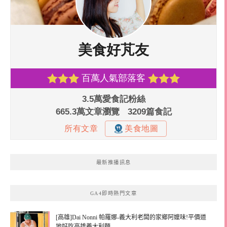
最新推播訊息
GA4即時熱門文章
[高雄]Dai Nonni 帕羅娜-義大利老闆的家鄉阿嬤味!平價道
地好吃高雄義大利麵