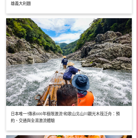
雄義大利麵
日本唯一!傳承600年極限激流!和歌山北山川觀光木筏泛舟：預
約、交通與全濕激流體驗