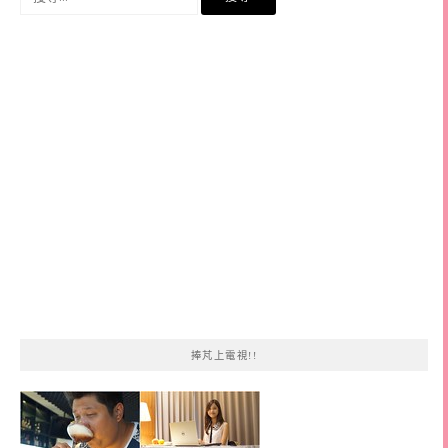
尋
關
鍵
字:
捧芃上電視!!