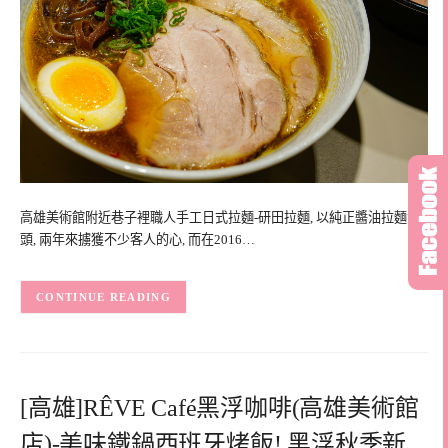
高雄美術館附近巷子裡職人手工日式拉麵-研田拉麵, 以純正醬油拉麵湯
頭, 兩年來擄獲不少客人的心, 而在2016…
CONTINUE READING
[高雄]RÊVE Café黑浮咖啡(高雄美術館
店)-美味鐵鍋西班牙烤飯! 黑浮秋季新