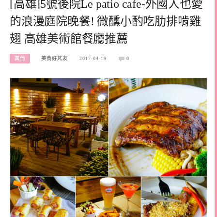
[高雄]5號後院Le patio cafe-外國人也愛
的浪漫庭院晚餐! 微醺小酌吃肋排啃雞
翅 高雄美術館餐廳推薦
其他
美食好芃友
2017-04-19
0