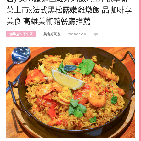
菜上市x法式黑松露嫩雞燉飯 品咖啡享
美食 高雄美術館餐廳推薦
咖啡店&下午茶
美食好芃友
2016-11-10
0