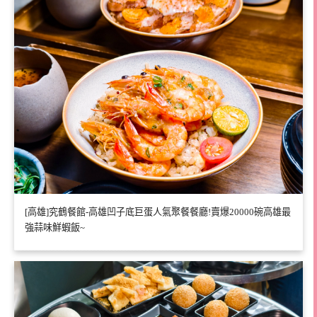
[高雄]究鶴餐館-高雄凹子底巨蛋人氣聚餐餐廳!賣爆20000碗高雄最
強蒜味鮮蝦飯~