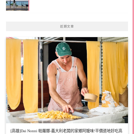
近期文章
[高雄]Dai Nonni 帕羅娜-義大利老闆的家鄉阿嬤味!平價道地好吃高