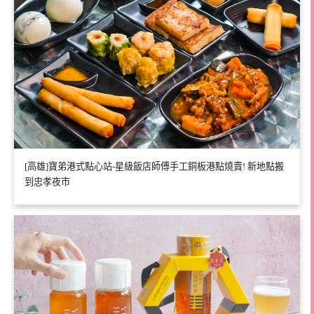
[高雄]寶弟港式點心站-星級飯店師傅手工銅板港點燒賣! 新地點搬
到忠孝夜市