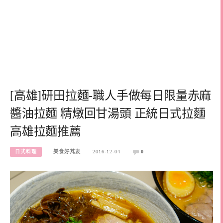
[高雄]研田拉麵-職人手做每日限量赤麻
醬油拉麵 精燉回甘湯頭 正統日式拉麵
高雄拉麵推薦
日式料理
美食好芃友
2016-12-04
0