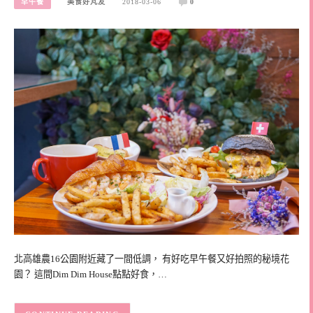
早午餐
美食好芃友
2018-03-06
0
北高雄農16公園附近藏了一間低調， 有好吃早午餐又好拍照的秘境花
園？ 這間Dim Dim House點點好食，…