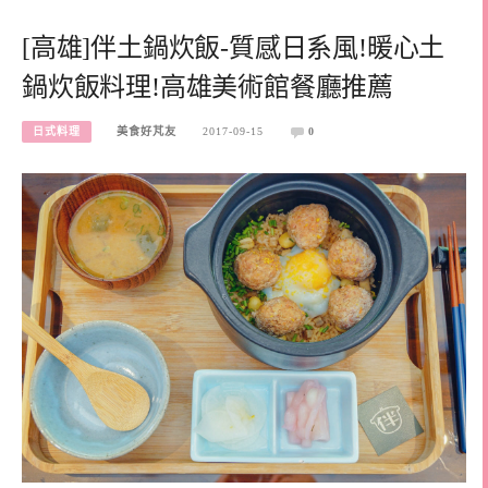
[高雄]伴土鍋炊飯-質感日系風!暖心土
鍋炊飯料理!高雄美術館餐廳推薦
日式料理
美食好芃友
2017-09-15
0