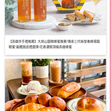
【高雄伴手禮推薦】大崗山龍眼蜂蜜推薦!傳承三代裕發養蜂場龍
眼蜜!最體面送禮選擇!花香濃郁頂級高雄蜂蜜