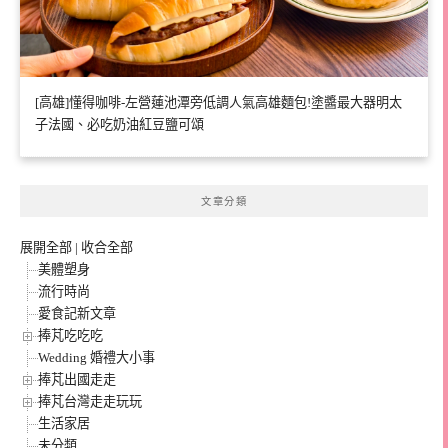
[高雄]懂得咖啡-左營蓮池潭旁低調人氣高雄麵包!塗醬最大器明太
子法國、必吃奶油紅豆鹽可頌
文章分類
展開全部
|
收合全部
美體塑身
流行時尚
愛食記新文章
捧芃吃吃吃
Wedding 婚禮大小事
捧芃出國走走
捧芃台灣走走玩玩
生活家居
未分類