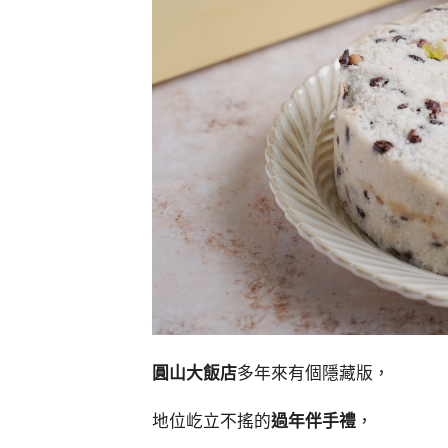
圓山大飯店
多年來有個隱藏版，
地位屹立不搖的
過年伴手禮
，