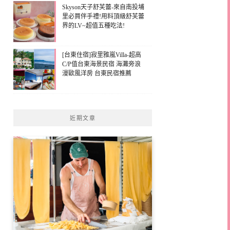
Skyson天子舒芙蕾-來自南投埔
里必買伴手禮!用料頂級舒芙蕾
界的LV~超值五種吃法!
[台東住宿]寂里雅嵐Villa-超高
C/P值台東海景民宿 海灘旁浪
漫歐風洋房 台東民宿推薦
近期文章