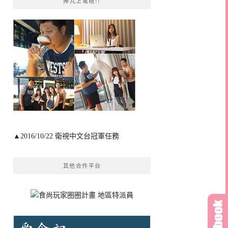
捧芃上電視!!
▲2016/10/22 衛視中文台冠軍任務
其他合作平台