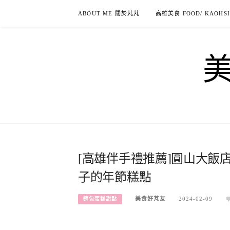
Skip
ABOUT ME 關於芃芃
高雄美食 FOOD/ KAOHS
to
content
[高雄伴手禮推薦]圓山大飯
子的年節糕點
美食好芃友
2024-02-09
麵包蛋糕甜點