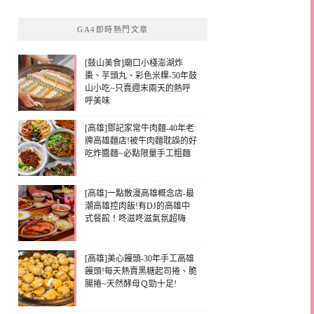
GA4即時熱門文章
[鼓山美食]廟口小棧澎湖炸
棗、芋頭丸、彩色米粿-50年鼓
山小吃~只賣週末兩天的熱呼
呼美味
[高雄]鄧記家常牛肉麵-40年老
牌高雄麵店!被牛肉麵耽誤的好
吃炸醬麵~必點限量手工粗麵
[高雄]一點散漫高雄概念店-最
潮高雄控肉飯!有DJ的高雄中
式餐館！咚滋咚滋氣氛超嗨
[高雄]美心饅頭-30年手工高雄
饅頭!每天熱賣黑糖起司捲、脆
腸捲~天然酵母Ｑ勁十足!