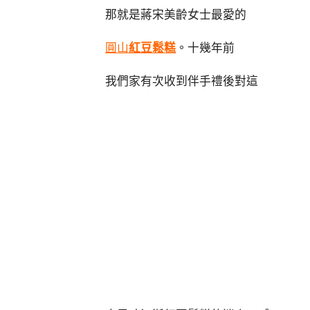
那就是蔣宋美齡女士最愛的
圓山
紅豆鬆糕
。十幾年前
我們家有次收到伴手禮後對這