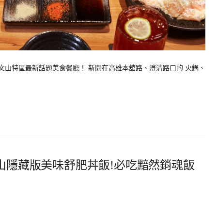
雄文山特區最新話題美食餐廳！ 新開在高雄本舘路、澄清路口的 火鍋、
鳳山隱藏版美味舒肥丼飯!必吃黯然銷魂飯