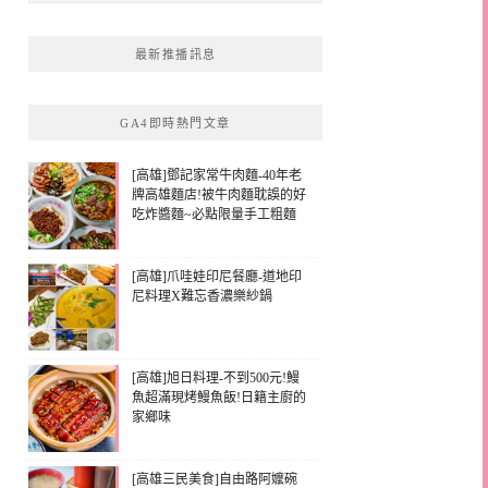
最新推播訊息
GA4即時熱門文章
[高雄]鄧記家常牛肉麵-40年老
牌高雄麵店!被牛肉麵耽誤的好
吃炸醬麵~必點限量手工粗麵
[高雄]爪哇娃印尼餐廳-道地印
尼料理X難忘香濃樂紗鍋
[高雄]旭日料理-不到500元!鰻
魚超滿現烤鰻魚飯!日籍主廚的
家鄉味
[高雄三民美食]自由路阿嬤碗