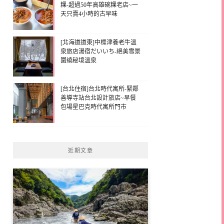
粿-超過50年高雄碗粿老店~一
天只賣4小時的古早味
[北海道道東]中標津養老牛溫
泉旅店湯宿だいいち-絕美雪景
圍繞秘境溫泉
[台北住宿]台北時代寓所-緊鄰
善導寺站台北設計旅店~早餐
包場星巴克時代寓所門市
近期文章