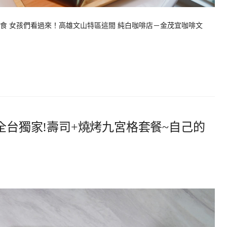
食 女孩們看過來！高雄文山特區這間 純白咖啡店－金茂宜咖啡文
-全台獨家!壽司+燒烤九宮格套餐~自己的