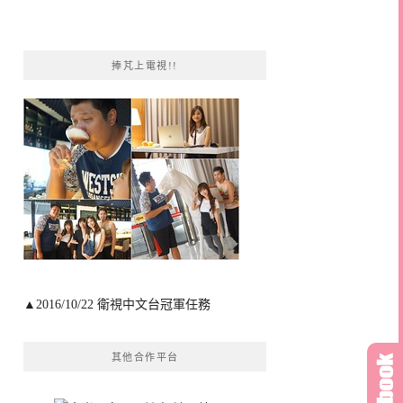
捧芃上電視!!
▲2016/10/22 衛視中文台冠軍任務
其他合作平台