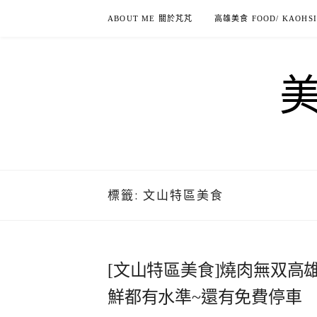
Skip
ABOUT ME 關於芃芃
高雄美食 FOOD/ KAOHS
to
content
標籤:
文山特區美食
[文山特區美食]燒肉無双高
鮮都有水準~還有免費停車