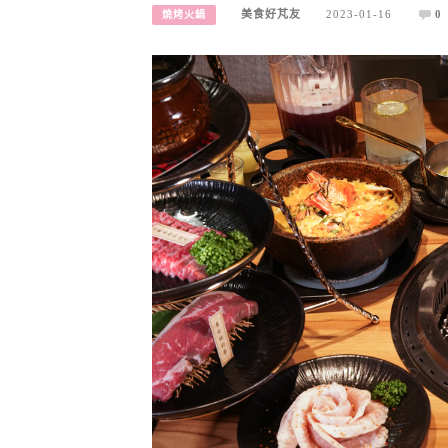
美食好芃友
2023-01-16
0
燒烤火鍋