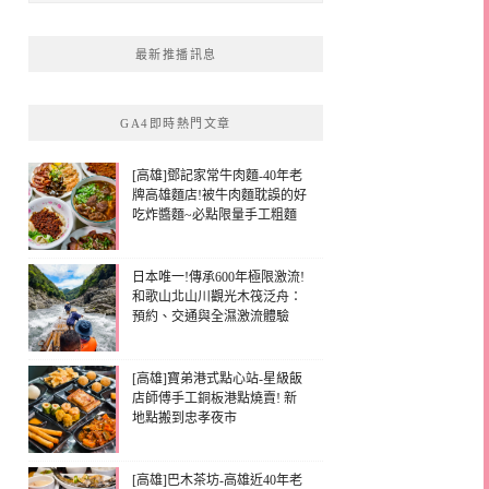
最新推播訊息
GA4即時熱門文章
[高雄]鄧記家常牛肉麵-40年老
牌高雄麵店!被牛肉麵耽誤的好
吃炸醬麵~必點限量手工粗麵
日本唯一!傳承600年極限激流!
和歌山北山川觀光木筏泛舟：
預約、交通與全濕激流體驗
[高雄]寶弟港式點心站-星級飯
店師傅手工銅板港點燒賣! 新
地點搬到忠孝夜市
[高雄]巴木茶坊-高雄近40年老