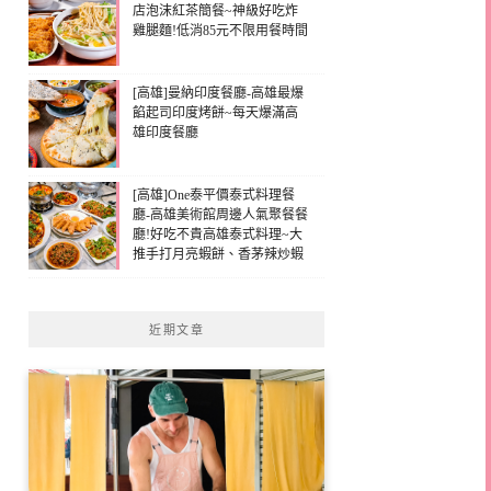
店泡沫紅茶簡餐~神級好吃炸
雞腿麵!低消85元不限用餐時間
[高雄]曼納印度餐廳-高雄最爆
餡起司印度烤餅~每天爆滿高
雄印度餐廳
[高雄]One泰平價泰式料理餐
廳-高雄美術館周邊人氣聚餐餐
廳!好吃不貴高雄泰式料理~大
推手打月亮蝦餅、香茅辣炒蝦
近期文章