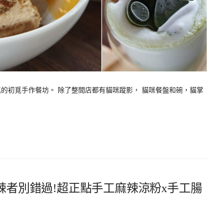
的初覓手作餐坊。 除了整間店都有貓咪蹤影， 貓咪餐盤和碗，貓掌
嗜辣者別錯過!超正點手工麻辣涼粉x手工腸