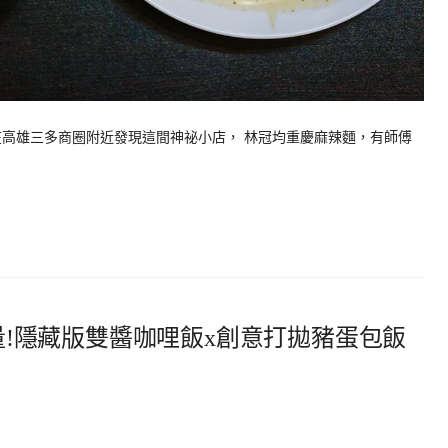
在高雄三多商圈附近發現這間神祕小店， 林冠均重慶麻辣麵，有師傅
-每日限量!隱藏版雙醬咖哩飯x創意打拋豬蛋包飯