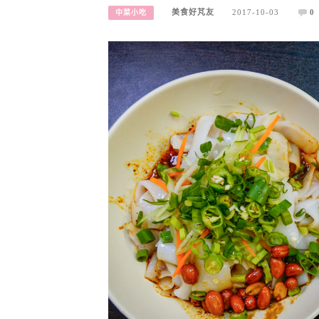
美食好芃友
2017-10-03
0
中菜小吃