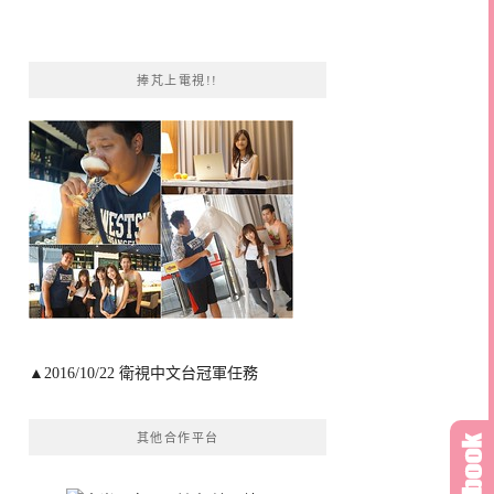
捧芃上電視!!
▲2016/10/22 衛視中文台冠軍任務
其他合作平台