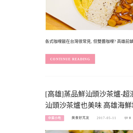
各式咖哩飯在台灣很常見, 但雙醬咖哩? 高雄前鎮區獅
CONTINUE READING
[高雄]蒸品鮮汕頭沙茶爐-超
汕頭沙茶爐也美味 高雄海鮮
美食好芃友
2017-05-11
0
中菜小吃