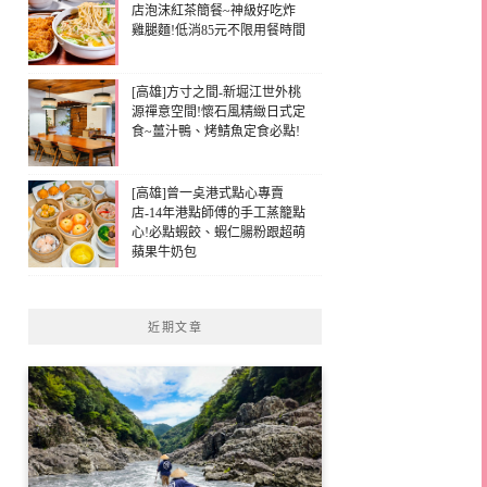
店泡沫紅茶簡餐~神級好吃炸
雞腿麵!低消85元不限用餐時間
[高雄]方寸之間-新堀江世外桃
源禪意空間!懷石風精緻日式定
食~薑汁鴨、烤鯖魚定食必點!
[高雄]曾一奌港式點心專賣
店-14年港點師傅的手工蒸籠點
心!必點蝦餃、蝦仁腸粉跟超萌
蘋果牛奶包
近期文章