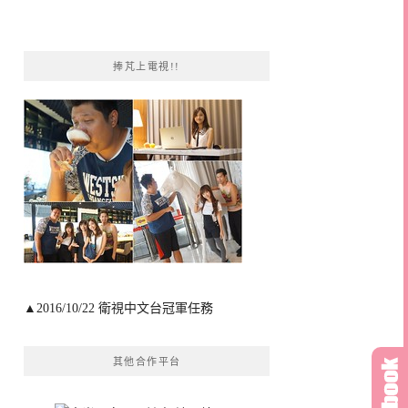
捧芃上電視!!
▲2016/10/22 衛視中文台冠軍任務
其他合作平台