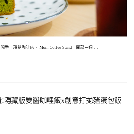
點咖啡店， Moin Coffee Stand，開幕三週 …
-每日限量!隱藏版雙醬咖哩飯x創意打拋豬蛋包飯