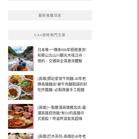
最新推播訊息
GA4即時熱門文章
日本唯一!傳承600年極限激流!
和歌山北山川觀光木筏泛舟：
預約、交通與全濕激流體驗
[高雄]鄧記家常牛肉麵-40年老
牌高雄麵店!被牛肉麵耽誤的好
吃炸醬麵~必點限量手工粗麵
[高雄]一點散漫高雄概念店-最
潮高雄控肉飯!有DJ的高雄中
式餐館！咚滋咚滋氣氛超嗨
[高雄]巴木茶坊-高雄近40年老