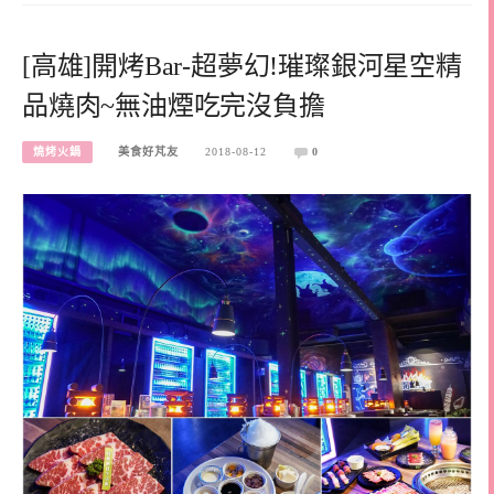
[高雄]開烤Bar-超夢幻!璀璨銀河星空精
品燒肉~無油煙吃完沒負擔
燒烤火鍋
美食好芃友
2018-08-12
0