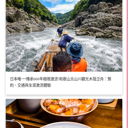
日本唯一!傳承600年極限激流!和歌山北山川觀光木筏泛舟：預
約、交通與全濕激流體驗