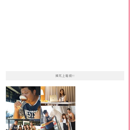
捧芃上電視!!