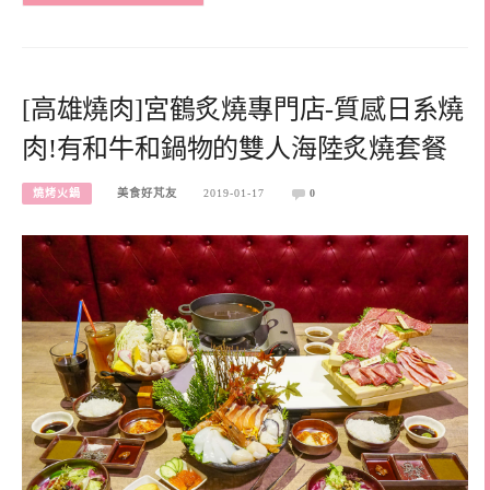
[高雄燒肉]宮鶴炙燒專門店-質感日系燒
肉!有和牛和鍋物的雙人海陸炙燒套餐
燒烤火鍋
美食好芃友
2019-01-17
0