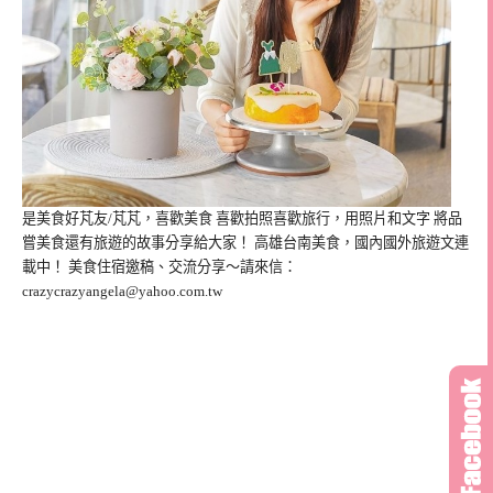
是美食好芃友/芃芃，喜歡美食 喜歡拍照喜歡旅行，用照片和文字 將品
嘗美食還有旅遊的故事分享給大家！ 高雄台南美食，國內國外旅遊文連
載中！ 美食住宿邀稿、交流分享～請來信：
crazycrazyangela@yahoo.com.tw