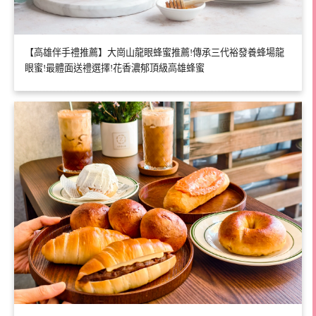
【高雄伴手禮推薦】大崗山龍眼蜂蜜推薦!傳承三代裕發養蜂場龍
眼蜜!最體面送禮選擇!花香濃郁頂級高雄蜂蜜