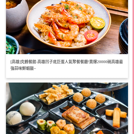
[高雄]究鶴餐館-高雄凹子底巨蛋人氣聚餐餐廳!賣爆20000碗高雄最
強蒜味鮮蝦飯~