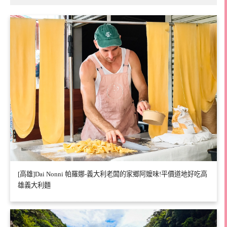
[高雄]Dai Nonni 帕羅娜-義大利老闆的家鄉阿嬤味!平價道地好吃高
雄義大利麵