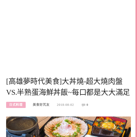
[高雄夢時代美食]大丼燒-超大燒肉盤
VS.半熟蛋海鮮丼飯~每口都是大大滿足
日式料理
美食好芃友
2018-08-02
0