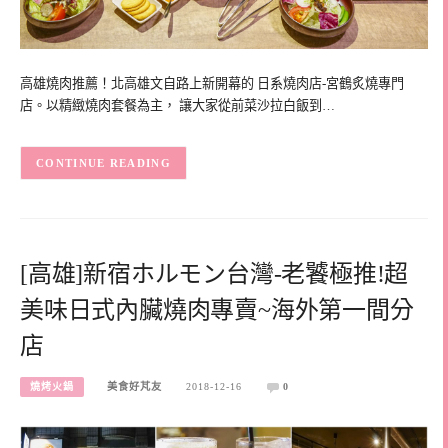
高雄燒肉推薦！北高雄文自路上新開幕的 日系燒肉店-宮鶴炙燒專門
店。以精緻燒肉套餐為主， 讓大家從前菜沙拉白飯到…
CONTINUE READING
[高雄]新宿ホルモン台灣-老饕極推!超
美味日式內臟燒肉專賣~海外第一間分
店
燒烤火鍋
美食好芃友
2018-12-16
0