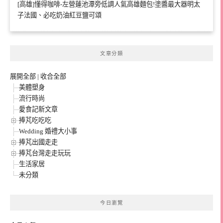
[高雄]懂得咖啡-左營蓮池潭旁低調人氣高雄麵包!塗醬最大器明太
子法國、必吃奶油紅豆鹽可頌
文章分類
展開全部
|
收合全部
美體塑身
流行時尚
愛食記新文章
捧芃吃吃吃
Wedding 婚禮大小事
捧芃出國走走
捧芃台灣走走玩玩
生活家居
未分類
今日瀏覽