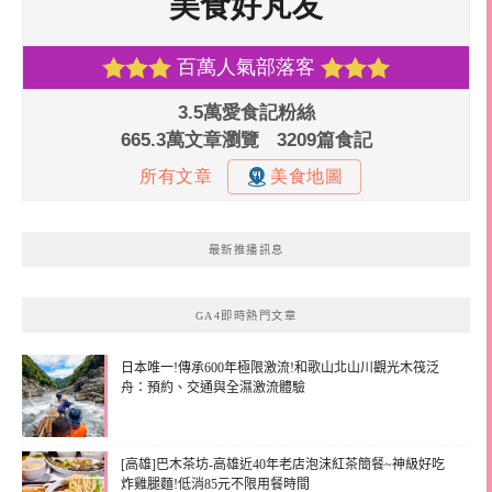
最新推播訊息
GA4即時熱門文章
日本唯一!傳承600年極限激流!和歌山北山川觀光木筏泛
舟：預約、交通與全濕激流體驗
[高雄]巴木茶坊-高雄近40年老店泡沫紅茶簡餐~神級好吃
炸雞腿麵!低消85元不限用餐時間