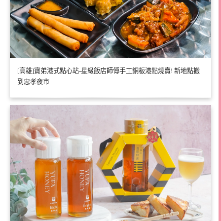
[高雄]寶弟港式點心站-星級飯店師傅手工銅板港點燒賣! 新地點搬
到忠孝夜市