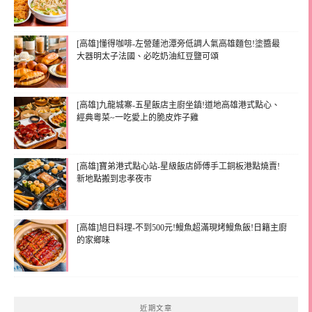
[高雄]懂得咖啡-左營蓮池潭旁低調人氣高雄麵包!塗醬最
大器明太子法國、必吃奶油紅豆鹽可頌
[高雄]九龍城寨-五星飯店主廚坐鎮!道地高雄港式點心、
經典粵菜~一吃愛上的脆皮炸子雞
[高雄]寶弟港式點心站-星級飯店師傅手工銅板港點燒賣!
新地點搬到忠孝夜市
[高雄]旭日料理-不到500元!鰻魚超滿現烤鰻魚飯!日籍主廚
的家鄉味
近期文章