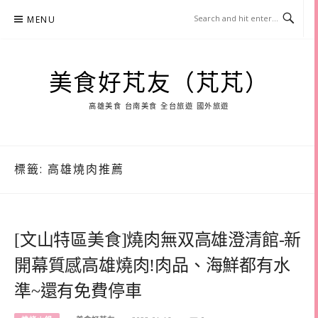
Skip
MENU
to
content
美食好芃友（芃芃）
高雄美食 台南美食 全台旅遊 國外旅遊
標籤:
高雄燒肉推薦
[文山特區美食]燒肉無双高雄澄清館-新
開幕質感高雄燒肉!肉品、海鮮都有水
準~還有免費停車