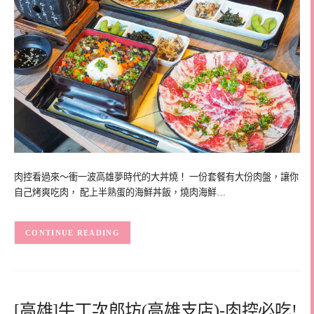
肉控看過來～衝一波高雄夢時代的大丼燒！ 一份套餐有大份肉盤，讓你
自己烤爽吃肉， 配上半熟蛋的海鮮丼飯，燒肉海鮮…
CONTINUE READING
[高雄]牛丁次郎坊(高雄支店)-肉控必吃!