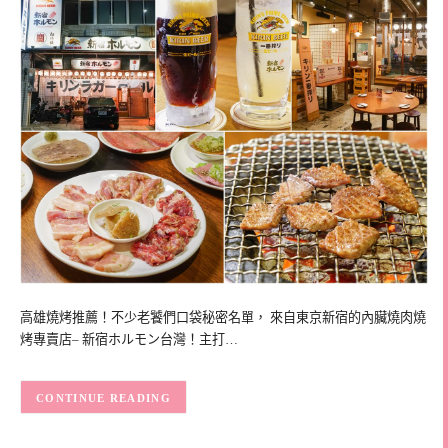
高雄燒烤推薦！不少老饕們口袋秘密名單， 來自東京新宿的內臟燒肉燒
烤專賣店– 新宿ホルモン台灣！主打…
CONTINUE READING