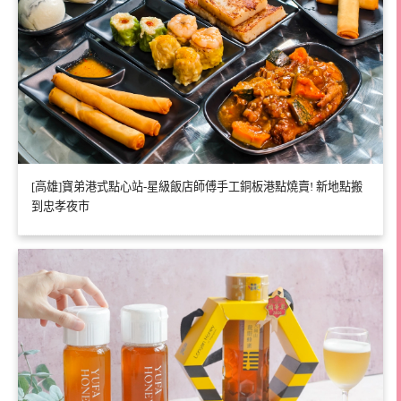
[高雄]寶弟港式點心站-星級飯店師傅手工銅板港點燒賣! 新地點搬
到忠孝夜市