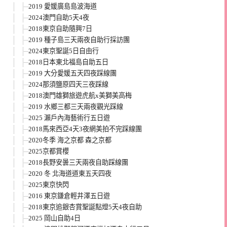
2019 愛媛廣島島波海道
2024澳門自助5天4夜
2018東京自助隨興7日
2019 種子島三天兩夜自助行採訪團
2024東京聖誕5日自由行
2018日本東北福島自助五日
2019 大分愛媛五天四夜踩線團
2024那須鹽原四天三夜踩線
2018澳門雄獅旅遊虎航x美獅美高梅
2019 水鄉三都三天兩夜觀光踩線
2025 瀨戶內海藝術行五日遊
2018馬來西亞4天3夜網美拍不完踩線團
2020冬季 海之京都 森之京都
2025京都賞櫻
2018長野安曇三天兩夜自助踩線團
2020 冬 北海道道東五天四夜
2025東京快閃
2016 東京鎌倉輕井澤五日遊
2018東京追銀杏賞聖誕點燈5天4夜自助
2025 岡山自助4日