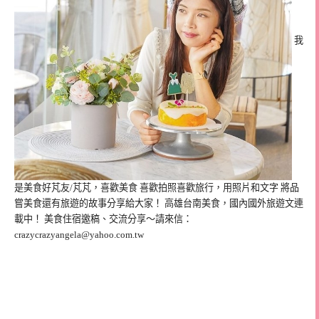
我
是美食好芃友/芃芃，喜歡美食 喜歡拍照喜歡旅行，用照片和文字 將品
嘗美食還有旅遊的故事分享給大家！ 高雄台南美食，國內國外旅遊文連
載中！ 美食住宿邀稿、交流分享～請來信：
crazycrazyangela@yahoo.com.tw