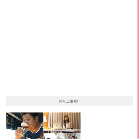
關
鍵
字:
捧芃上電視!!