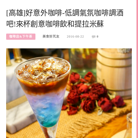
[高雄]好意外咖啡-低調氣氛咖啡調酒
吧!來杯創意咖啡飲和提拉米蘇
咖啡店&下午茶
美食好芃友
2016-08-22
0