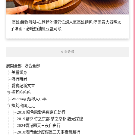
[高雄]懂得咖啡-左營蓮池潭旁低調人氣高雄麵包!塗醬最大器明太
子法國、必吃奶油紅豆鹽可頌
文章分類
展開全部
|
收合全部
美體塑身
流行時尚
愛食記新文章
捧芃吃吃吃
Wedding 婚禮大小事
捧芃出國走走
2018 粉色戀愛系東京自助行
2019夏季 竹之京都 茶之京都 觀光踩線
2024香港四天三夜自由行
2018澳門金沙度假區三天兩夜體驗行