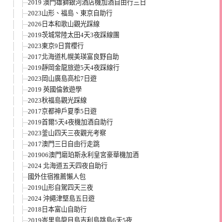
2019 澳門雄獅銀河酒店機加酒自由行三日
2023山形、福島、東京自助行
2026日本和歌山觀光踩線
2019茨城常陸太田4天3夜踩線團
2023東京9日賞櫻行
2017北海道札幌美瑛富良野自助
2019靜岡金龍旅遊5天4夜踩線行
2023岡山廣島高松7日遊
2019 英國倫敦遊學
2023秋福島觀光踩線
2017京都神戶夏季5日遊
2019首爾5天4夜機加酒自助行
2023釜山四天三夜觀光考察
2017澳門三日自由行走跳
201906澳門磨珀斯永利皇宮豪華機加酒
2024 北海道五天四夜自助行
國外住宿推薦懶人包
2019山形自駕四天三夜
2024 沖繩津堅島五日遊
2018日本富山自助行
2019峇里島龍目島吉利島跳島6天5夜