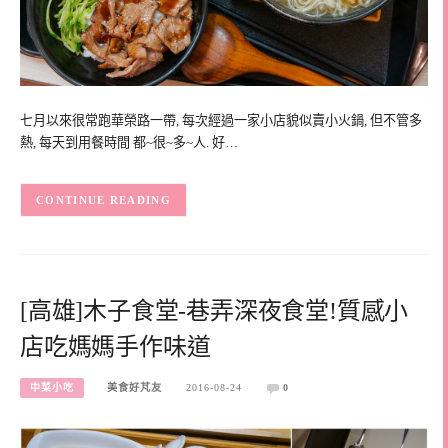
七月以來很常跑華榮路一帶, 每次經過一家小店貌似賣小火鍋, 但不管多
熱, 每天到用餐時間 都~很~多~人. 好…
CONTINUE READING
[高雄]木子食堂-巷弄深夜食堂!質感小
店吃媽媽手作味道
中菜小吃
美食好芃友
2016-08-24
0