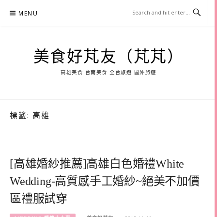
Skip
MENU
to
content
美食好芃友（芃芃）
高雄美食 台南美食 全台旅遊 國外旅遊
標籤:
高雄
[高雄婚紗推薦]高雄白色婚禮White
Wedding-高質感手工婚紗~絕美不加價
區禮服試穿