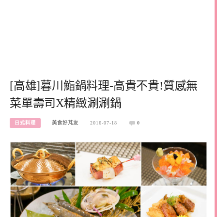
[高雄]暮川鮨鍋料理-高貴不貴!質感無
菜單壽司X精緻涮涮鍋
日式料理
美食好芃友
2016-07-18
0