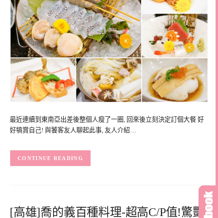
最近連續到東南亞出差後整個人瘦了一圈, 回來後立刻決定訂個大餐 好
好犒賞自己! 與饕客友人聊起此事, 友人介紹…
CONTINUE READING
[高雄]喬的義百種料理-超高C/P值!驚豔