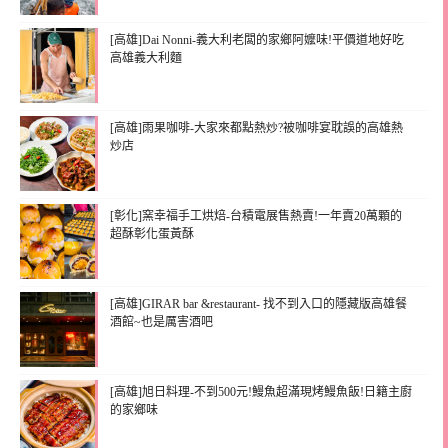
[高雄]Dai Nonni-義大利老闆的家鄉阿嬤味!平價道地好吃
高雄義大利麵
[高雄]雨果咖啡-大家來都點熱炒?被咖啡宴耽誤的高雄熱
炒店
[彰化]窯幸福手工烘焙-台積電展售熱賣!一年賣20萬顆的
超酥彰化蛋黃酥
[高雄]GIRAR bar &restaurant- 找不到入口的隱藏版高雄餐
酒館~也是厲害酒吧
[高雄]旭日料理-不到500元!鰻魚超滿現烤鰻魚飯!日籍主廚
的家鄉味