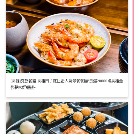
[高雄]究鶴餐館-高雄凹子底巨蛋人氣聚餐餐廳!賣爆20000碗高雄最
強蒜味鮮蝦飯~