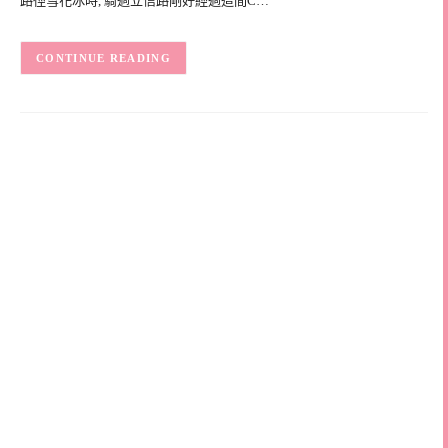
路徑雪花冰時, 騎過立信路剛好經過這間C…
CONTINUE READING