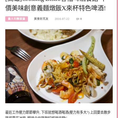
價美味創意義麵燉飯X來杯特色啤酒!
義大利麵披薩
美食好芃友
2016-07-22
0
最近工作壓力節節攀升, 下班就想喝酒喝酒(壓力有多大?) 上回要去散步