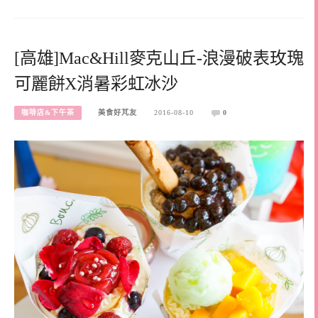
[高雄]Mac&Hill麥克山丘-浪漫破表玫瑰
可麗餅X消暑彩虹冰沙
咖啡店&下午茶
美食好芃友
2016-08-10
0