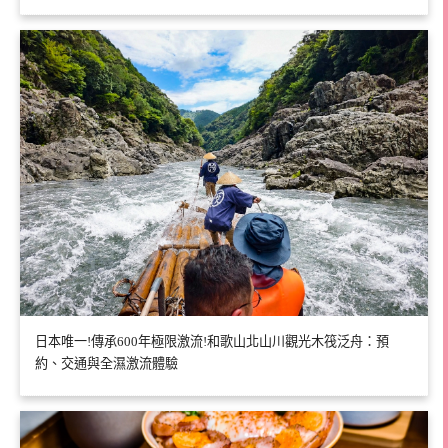
日本唯一!傳承600年極限激流!和歌山北山川觀光木筏泛舟：預
約、交通與全濕激流體驗