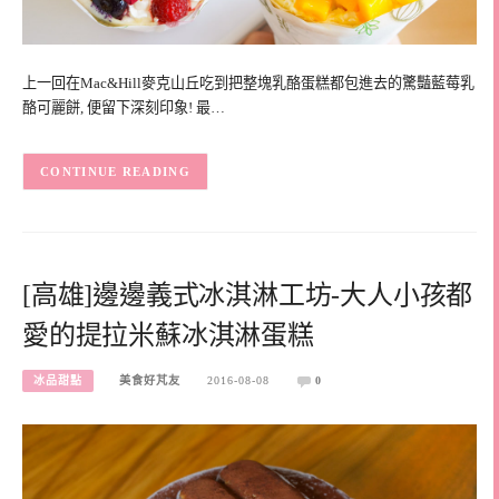
上一回在Mac&Hill麥克山丘吃到把整塊乳酪蛋糕都包進去的驚豔藍莓乳
酪可麗餅, 便留下深刻印象! 最…
CONTINUE READING
[高雄]邊邊義式冰淇淋工坊-大人小孩都
愛的提拉米蘇冰淇淋蛋糕
冰品甜點
美食好芃友
2016-08-08
0