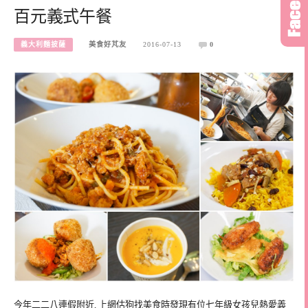
百元義式午餐
義大利麵披薩
美食好芃友
2016-07-13
0
今年二二八連假附近, 上網估狗找美食時發現有位七年級女孩兒熱愛義