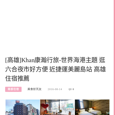
[高雄]Khan康瀚行旅-世界海港主題 逛
六合夜市好方便 近捷運美麗島站 高雄
住宿推薦
南部住宿
美食好芃友
2016-08-14
0