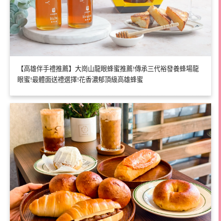
【高雄伴手禮推薦】大崗山龍眼蜂蜜推薦!傳承三代裕發養蜂場龍
眼蜜!最體面送禮選擇!花香濃郁頂級高雄蜂蜜